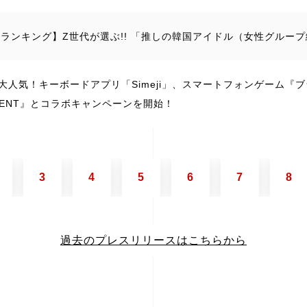
ejiランキング】Z世代が選ぶ!! 「推しの韓国アイドル（女性グループ編
大人気！キーボードアプリ「Simeji」、スマートフォンゲーム『
MENT』とコラボキャンペーンを開始！
3
4
5
6
7
8
過去のプレスリリースはこちらから