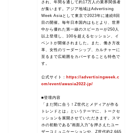
され、年間を通して約17万人の業界関係者
が集います。アジア地域はAdvertising
Week Asiaとして東京で2023年に連続8回
目の開催。毎年日本国内はもとより、世界
中から優れた第一線のスピーカーが250人
以上登壇し、100を超えるセッション、イ
ベントが開催されました。また、働き方改
革、女性のリーダーシップ、カルチャーに
至るまで広範囲をカバーすることも特色で
す。
公式サイト：
https://advertisingweek.c
om/event/awasia2022-jp/
■登壇内容
「まだ間に合う！Z世代とメディアが作る
トレンドとは」というテーマに、トークセ
ッションを展開させていただきます。スマ
ホの初動である“画面入力”を押さえたユー
ザーコミュニケーションや、Z世代約2,665